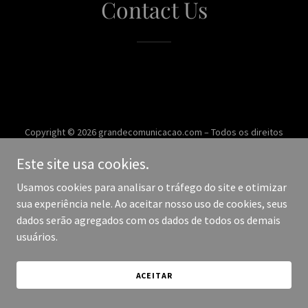
Contact Us
Copyright © 2026 grandecomunicacao.com – Todos os direitos
reservados.
Este site usa cookies.
Desenvolvido por
Usamos cookies para analisar o tráfego do site e otimizar
sua experiência nele. Ao aceitar nosso uso de cookies, seus
dados serão agregados com os dados de todos os demais
usuários.
ACEITAR