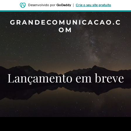
Desenvolvido por
GoDaddy
|
Crie o seu site gratuito
GRANDECOMUNICACAO.C
OM
‌‌Lançamento em breve